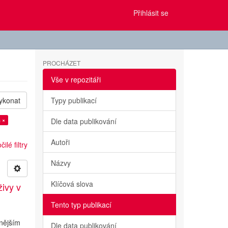
Přihlásit se
PROCHÁZET
Vše v repozitáři
ykonat
Typy publikací
 ×
Dle data publikování
Autoři
ilé filtry
Názvy
Klíčová slova
živy v
Tento typ publikací
anějším
Dle data publikování