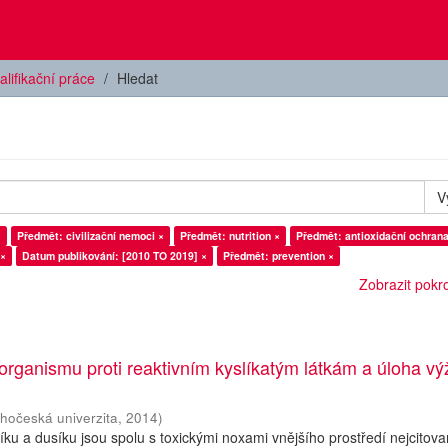
alifikační práce
Hledat
V
×
Předmět: civilizační nemoci ×
Předmět: nutrition ×
Předmět: antioxidační ochrana
 ×
Datum publikování: [2010 TO 2019] ×
Předmět: prevention ×
Zobrazit pokroč
rganismu proti reaktivním kyslíkatým látkám a úloha vý
ihočeská univerzita
,
2014
)
líku a dusíku jsou spolu s toxickými noxami vnějšího prostředí nejcitov