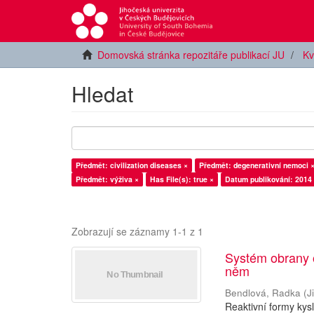
Domovská stránka repozitáře publikací JU
Kv
Hledat
Předmět: civilization diseases ×
Předmět: degenerativní nemoci 
Předmět: výživa ×
Has File(s): true ×
Datum publikování: 2014
Zobrazují se záznamy 1-1 z 1
Systém obrany o
něm
Bendlová, Radka
(
J
Reaktivní formy kys