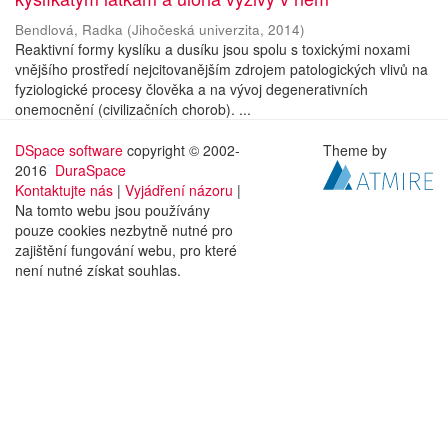
Bendlová, Radka
(
Jihočeská univerzita
,
2014
)
Reaktivní formy kyslíku a dusíku jsou spolu s toxickými noxami
vnějšího prostředí nejcitovanějším zdrojem patologických vlivů na
fyziologické procesy člověka a na vývoj degenerativních
onemocnění (civilizačních chorob). ...
DSpace software
copyright © 2002-
Theme by
2016
DuraSpace
Kontaktujte nás
|
Vyjádření názoru
|
Na tomto webu jsou používány
pouze cookies nezbytně nutné pro
zajištění fungování webu, pro které
není nutné získat souhlas.