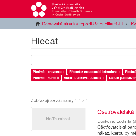
Domovská stránka repozitáře publikací JU
Kv
Hledat
Předmět: prevence ×
Předmět: nosocomial infections ×
Předmě
Předmět: nurse ×
Autor: Dušková, Ludmila ×
Datum publikován
Zobrazují se záznamy 1-1 z 1
Ošetřovatelská 
Dušková, Ludmila
(
Ošetřovatelská bari
nákaz, kterou by mě