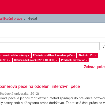
alifikační práce
Hledat
V
t: nozokomiální nákazy ×
Předmět: oddělení intenzivní péče ×
Předmět: ICU ×
í: 2012 ×
Datum publikování: [2010 TO 2019] ×
Předmět: prevention ×
Zobrazit pokroč
bariérová péče na oddělení intenzivní péče
Jihočeská univerzita
,
2012
)
érová péče je jednou z důležitých metod spadající do prevence nozoko
ly sestry znát a při výkonu práce dodržovat. Teoretická část práce se 