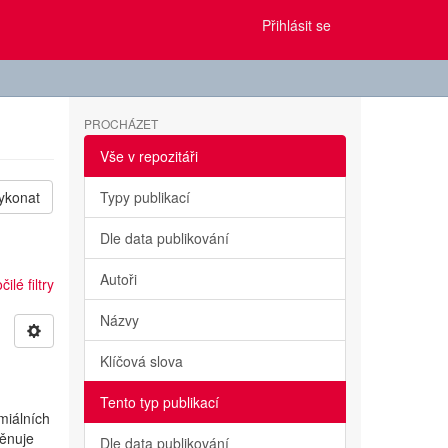
Přihlásit se
PROCHÁZET
Vše v repozitáři
ykonat
Typy publikací
Dle data publikování
Autoři
ilé filtry
Názvy
Klíčová slova
Tento typ publikací
miálních
věnuje
Dle data publikování