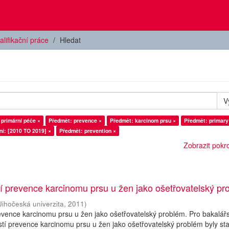
alifikační práce
Hledat
V
 primární péče ×
Předmět: prevence ×
Předmět: karcinom prsu ×
Předmět: primary
í: [2010 TO 2019] ×
Předmět: prevention ×
Zobrazit pokroč
í prevence karcinomu prsu u žen jako ošetřovatelský pr
Jihočeská univerzita
,
2011
)
evence karcinomu prsu u žen jako ošetřovatelský problém. Pro bakalář
stí prevence karcinomu prsu u žen jako ošetřovatelský problém byly s