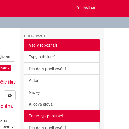
Přihlásit se
PROCHÁZET
Vše v repozitáři
ykonat
Typy publikací
 care ×
Dle data publikování
Autoři
ilé filtry
Názvy
Klíčová slova
oblém.
Tento typ publikací
skou
tanoveny
Dle data publikování