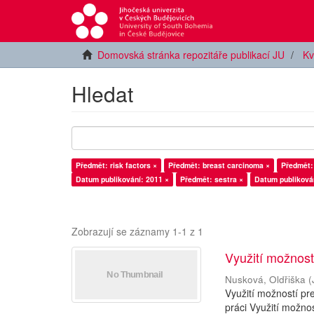
Domovská stránka repozitáře publikací JU
Kv
Hledat
Předmět: risk factors ×
Předmět: breast carcinoma ×
Předmět:
Datum publikování: 2011 ×
Předmět: sestra ×
Datum publikován
Zobrazují se záznamy 1-1 z 1
Využití možnost
Nusková, Oldřiška
(
Využití možností pr
práci Využití možno