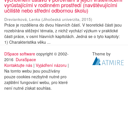
vyrůstajícími v rodinném prostředí (navštěvujícími
učiliště nebo střední odbornou školu)
Drevianková, Lenka
(
Jihočeská univerzita
,
2015
)
Práce je rozdělena do dvou hlavních částí. V teoretické části jsou
rozebírána stěžejní témata, z nichž vychází výzkum v praktické
části práce, v osmi hlavních kapitolách. Jedná se o tyto kapitoly:
1) Charakteristika věku ...
DSpace software
copyright © 2002-
Theme by
2016
DuraSpace
Kontaktujte nás
|
Vyjádření názoru
|
Na tomto webu jsou používány
pouze cookies nezbytně nutné pro
zajištění fungování webu, pro které
není nutné získat souhlas.