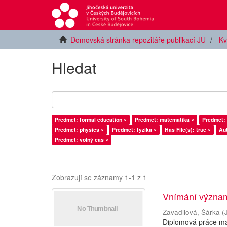
Domovská stránka repozitáře publikací JU
Kv
Hledat
Předmět: formal education ×
Předmět: matematika ×
Předmět:
Předmět: physics ×
Předmět: fyzika ×
Has File(s): true ×
Aut
Předmět: volný čas ×
Zobrazují se záznamy 1-1 z 1
Vnímání význam
Zavadilová, Šárka
(
Diplomová práce ma