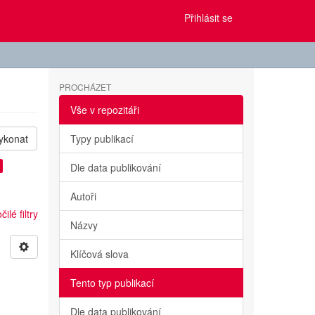
Přihlásit se
PROCHÁZET
Vše v repozitáři
ykonat
Typy publikací
Dle data publikování
Autoři
ilé filtry
Názvy
Klíčová slova
Tento typ publikací
Dle data publikování