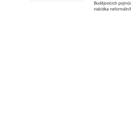
Budějovicích pojmů
nabídka neformálníh