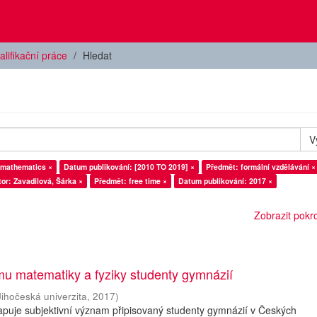
alifikační práce
Hledat
V
 mathematics ×
Datum publikování: [2010 TO 2019] ×
Předmět: formální vzdělávání ×
or: Zavadilová, Šárka ×
Předmět: free time ×
Datum publikování: 2017 ×
Zobrazit pokroč
u matematiky a fyziky studenty gymnázií
Jihočeská univerzita
,
2017
)
puje subjektivní význam připisovaný studenty gymnázií v Českých