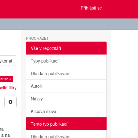
Přihlásit se
PROCHÁZET
Vše v repozitáři
ykonat
Typy publikací
Dle data publikování
ction ×
Autoři
ilé filtry
Názvy
Klíčová slova
Tento typ publikací
na
 a na
Dle data publikování