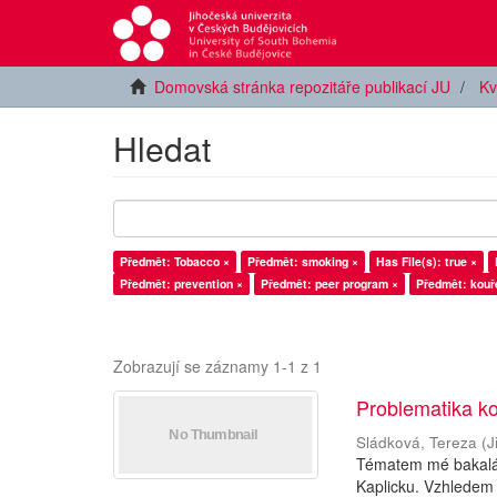
Domovská stránka repozitáře publikací JU
Kv
Hledat
Předmět: Tobacco ×
Předmět: smoking ×
Has File(s): true ×
Předmět: prevention ×
Předmět: peer program ×
Předmět: kouř
Zobrazují se záznamy 1-1 z 1
Problematika ko
Sládková, Tereza
(
J
Tématem mé bakalář
Kaplicku. Vzhledem 