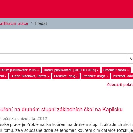
alifikační práce
Hledat
V
Datum publikování: 2012 ×
Datum publikování: [2010 TO 2019] ×
Předmět: tabák ×
ení ×
Autor: Sládková, Tereza ×
Předmět: drug ×
Předmět: droga ×
Předmět: addi
Zobrazit pokroč
uření na druhém stupni základních škol na Kaplicku
ihočeská univerzita
,
2012
)
ské práce je:Problematika kouření na druhém stupni základních škol 
k tomu, že v současné době se fenomén kouření čím dál více rozšiřuje