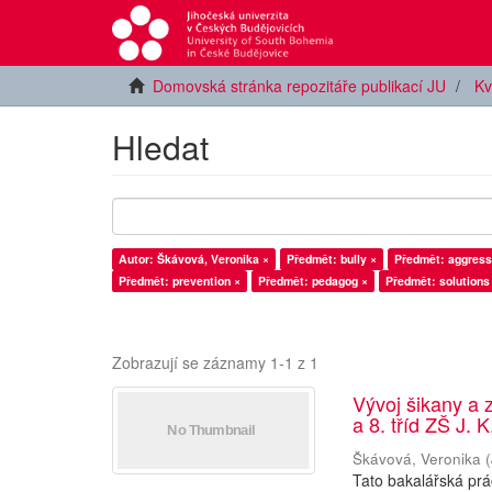
Domovská stránka repozitáře publikací JU
Kv
Hledat
Autor: Škávová, Veronika ×
Předmět: bully ×
Předmět: aggress
Předmět: prevention ×
Předmět: pedagog ×
Předmět: solutions
Zobrazují se záznamy 1-1 z 1
Vývoj šikany a 
a 8. tříd ZŠ J. 
Škávová, Veronika
(
Tato bakalářská prá