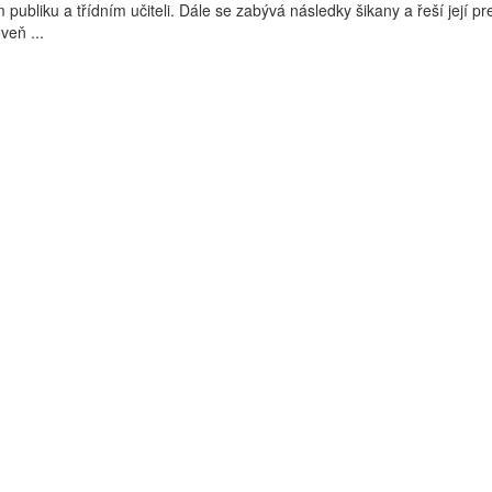
m publiku a třídním učiteli. Dále se zabývá následky šikany a řeší její pr
veň ...