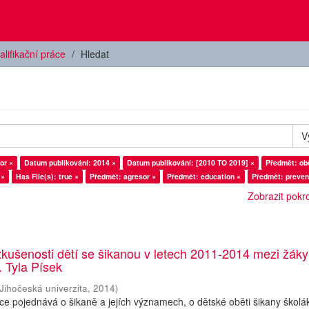
alifikační práce
Hledat
V
or ×
Datum publikování: 2014 ×
Datum publikování: [2010 TO 2019] ×
Předmět: ob
 ×
Has File(s): true ×
Předmět: agresor ×
Předmět: education ×
Předmět: preven
Zobrazit pokroč
zkušenosti dětí se šikanou v letech 2011-2014 mezi žáky 
K. Tyla Písek
Jihočeská univerzita
,
2014
)
ce pojednává o šikaně a jejích významech, o dětské oběti šikany školák