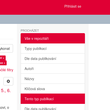
Přihlásit se
PROCHÁZET
Vše v repozitáři
ykonat
Typy publikací
ěť ×
Dle data publikování
ce ×
Autoři
ilé filtry
Názvy
Klíčová slova
5., 6.
Tento typ publikací
ovi, o
Dle data publikování