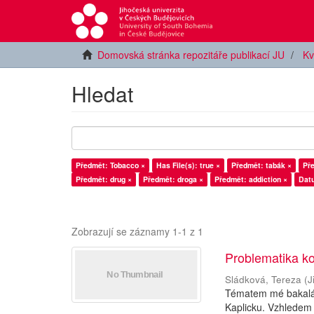
Domovská stránka repozitáře publikací JU
Kv
Hledat
Předmět: Tobacco ×
Has File(s): true ×
Předmět: tabák ×
Pře
Předmět: drug ×
Předmět: droga ×
Předmět: addiction ×
Datu
Zobrazují se záznamy 1-1 z 1
Problematika ko
Sládková, Tereza
(
J
Tématem mé bakalář
Kaplicku. Vzhledem 