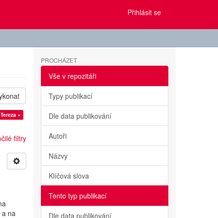
Přihlásit se
PROCHÁZET
Vše v repozitáři
ykonat
Typy publikací
 Tereza ×
Dle data publikování
Autoři
ilé filtry
Názvy
Klíčová slova
Tento typ publikací
na
 a na
Dle data publikování