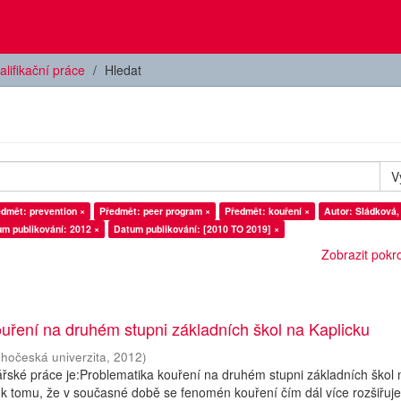
alifikační práce
Hledat
V
dmět: prevention ×
Předmět: peer program ×
Předmět: kouření ×
Autor: Sládková,
m publikování: 2012 ×
Datum publikování: [2010 TO 2019] ×
Zobrazit pokroč
uření na druhém stupni základních škol na Kaplicku
ihočeská univerzita
,
2012
)
ské práce je:Problematika kouření na druhém stupni základních škol 
k tomu, že v současné době se fenomén kouření čím dál více rozšiřuje