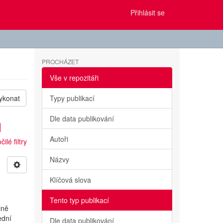
Přihlásit se
PROCHÁZET
Vše v repozitáři
ykonat
Typy publikací
Dle data publikování
Autoři
ilé filtry
Názvy
Klíčová slova
Tento typ publikací
ině
ední
Dle data publikování