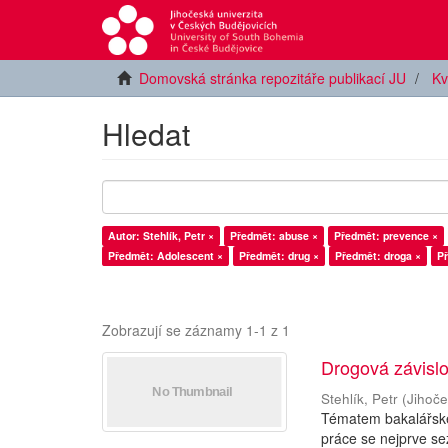
Domovská stránka repozitáře publikací JU
Kv
Hledat
Autor: Stehlík, Petr ×
Předmět: abuse ×
Předmět: prevence ×
Předmět: Adolescent ×
Předmět: drug ×
Předmět: droga ×
Př
Zobrazují se záznamy 1-1 z 1
Drogová závislo
Stehlík, Petr
(
Jihoče
Tématem bakalářské 
práce se nejprve se