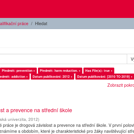
alifikační práce
Hledat
V
Předmět: prevention ×
Předmět: harm reduction. ×
Has File(s): true ×
edmět: addiction ×
Datum publikování: 2012 ×
Datum publikování: [2010 TO 2019] ×
Zobrazit pokroč
st a prevence na střední škole
ská univerzita
,
2012
)
práce je drogová závislost a prevence na střední škole. V první polov
známíme s obdobím, které je charakteristické pro žáky navštěvující stř