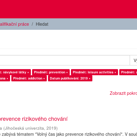
alifikační práce
Hledat
V
: návykové látky ×
Předmět: prevention ×
Předmět: leisure activities ×
Předmět: 
ona ×
Předmět: addiction ×
Datum publikování: 2019 ×
Zobrazit pokroč
prevence rizikového chování
a
(
Jihočeská univerzita
,
2019
)
e zabývá tématem "Volný čas jako prevence rizikového chování". V so