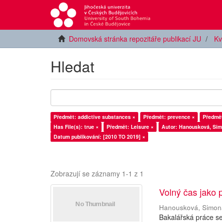
Domovská stránka repozitáře publikací JU
Kv
Hledat
Předmět: addictive substances ×
Předmět: prevence ×
Předmět
Has File(s): true ×
Předmět: Leisure ×
Autor: Hanousková, Sim
Datum publikování: [2010 TO 2019] ×
Zobrazují se záznamy 1-1 z 1
Volný čas jako 
Hanousková, Simon
Bakalářská práce s