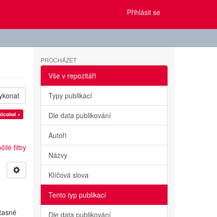
Přihlásit se
PROCHÁZET
Vše v repozitáři
ykonat
Typy publikací
alcohol ×
Dle data publikování
Autoři
ilé filtry
Názvy
Klíčová slova
Tento typ publikací
učasné
Dle data publikování