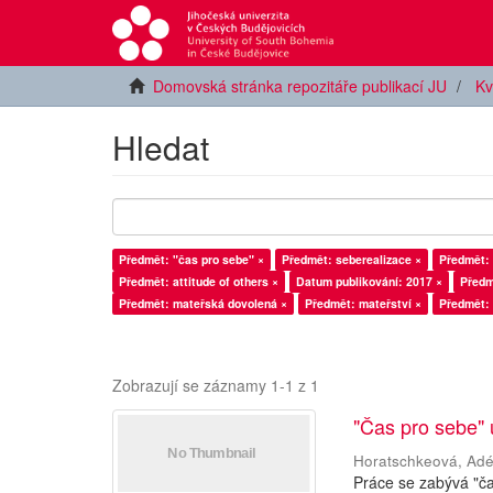
Domovská stránka repozitáře publikací JU
Kv
Hledat
Předmět: "čas pro sebe" ×
Předmět: seberealizace ×
Předmět: 
Předmět: attitude of others ×
Datum publikování: 2017 ×
Předm
Předmět: mateřská dovolená ×
Předmět: mateřství ×
Předmět: 
Zobrazují se záznamy 1-1 z 1
"Čas pro sebe"
Horatschkeová, Adé
Práce se zabývá "č