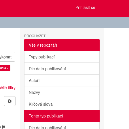
Přihlásit se
PROCHÁZET
Vše v repozitáři
ykonat
Typy publikací
déla ×
Dle data publikování
Autoři
ilé filtry
Názvy
Klíčová slova
Tento typ publikací
 je
Dle data publikování