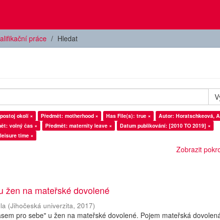
alifikační práce
Hledat
V
postoj okolí ×
Předmět: motherhood ×
Has File(s): true ×
Autor: Horatschkeová, A
ět: volný čas ×
Předmět: maternity leave ×
Datum publikování: [2010 TO 2019] ×
leisure time ×
Zobrazit pokroč
 u žen na mateřské dovolené
la
(
Jihočeská univerzita
,
2017
)
asem pro sebe" u žen na mateřské dovolené. Pojem mateřská dovolená