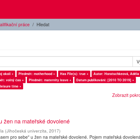
alifikační práce
Hledat
V
j okolí ×
Předmět: motherhood ×
Has File(s): true ×
Autor: Horatschkeová, Adéla
ět: volný čas ×
Předmět: maternity leave ×
Datum publikování: [2010 TO 2019] ×
leisure time ×
Zobrazit pokroč
 u žen na mateřské dovolené
la
(
Jihočeská univerzita
,
2017
)
asem pro sebe" u žen na mateřské dovolené. Pojem mateřská dovolená