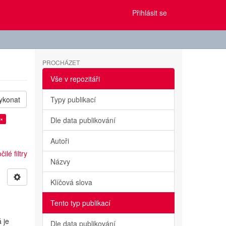
Přihlásit se
PROCHÁZET
Vše v repozitáři
ykonat
Typy publikací
 ×
Dle data publikování
Autoři
ilé filtry
Názvy
Klíčová slova
Tento typ publikací
 je
Dle data publikování