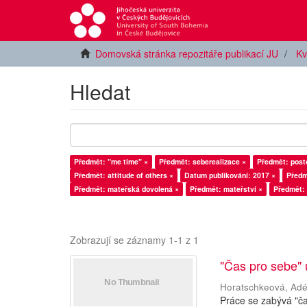
Domovská stránka repozitáře publikací JU
Kv
Hledat
Předmět: "me time" ×
Předmět: seberealizace ×
Předmět: posto
Předmět: attitude of others ×
Datum publikování: 2017 ×
Předm
Předmět: mateřská dovolená ×
Předmět: mateřství ×
Předmět: 
Zobrazují se záznamy 1-1 z 1
"Čas pro sebe"
Horatschkeová, Adé
Práce se zabývá "č