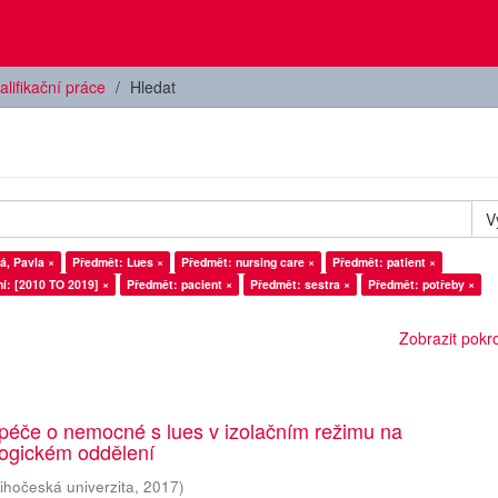
alifikační práce
Hledat
V
á, Pavla ×
Předmět: Lues ×
Předmět: nursing care ×
Předmět: patient ×
í: [2010 TO 2019] ×
Předmět: pacient ×
Předmět: sestra ×
Předmět: potřeby ×
Zobrazit pokroč
péče o nemocné s lues v izolačním režimu na
ogickém oddělení
ihočeská univerzita
,
2017
)