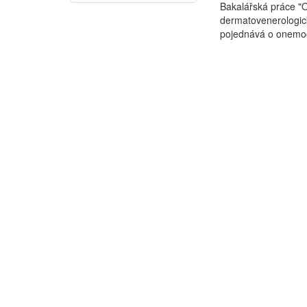
Bakalářská práce "
dermatovenerologick
pojednává o onemocn