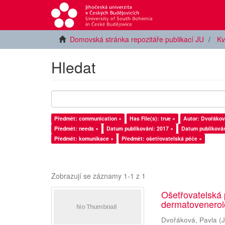
Domovská stránka repozitáře publikací JU
Kv
Hledat
Předmět: communication ×
Has File(s): true ×
Autor: Dvořákov
Předmět: needs ×
Datum publikování: 2017 ×
Datum publikován
Předmět: komunikace ×
Předmět: ošetřovatelská péče ×
Zobrazují se záznamy 1-1 z 1
Ošetřovatelská 
dermatovenerol
Dvořáková, Pavla
(
J