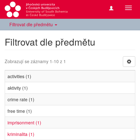
Přepn
navig
Filtrovat dle předmětu
Filtrovat dle předmětu
Zobrazují se záznamy 1-10 z 1
activities (1)
aktivity (1)
crime rate (1)
free time (1)
imprisonment (1)
kriminalita (1)