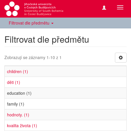
Přepn
navig
Filtrovat dle předmětu
Filtrovat dle předmětu
Zobrazují se záznamy 1-10 z 1
children (1)
děti (1)
education (1)
family (1)
hodnoty. (1)
kvalita života (1)