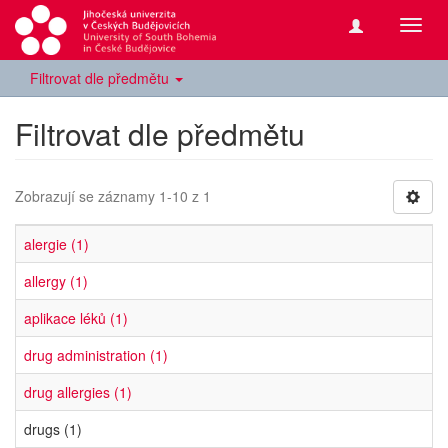
Přepn
navig
Filtrovat dle předmětu
Filtrovat dle předmětu
Zobrazují se záznamy 1-10 z 1
alergie (1)
allergy (1)
aplikace léků (1)
drug administration (1)
drug allergies (1)
drugs (1)