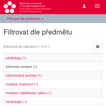
Přepn
navig
Filtrovat dle předmětu
Filtrovat dle předmětu
Zobrazují se záznamy 1-10 z 1
cardiology (1)
Informed consent (1)
informovaný souhlas (1)
invasive treatment (1)
invazivní vyšetřovací výkon (1)
kardiologie (1)