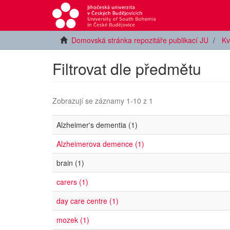
Domovská stránka repozitáře publikací JU
Kv
Filtrovat dle předmětu
Zobrazují se záznamy 1-10 z 1
Alzheimer's dementia (1)
Alzheimerova demence (1)
brain (1)
carers (1)
day care centre (1)
mozek (1)