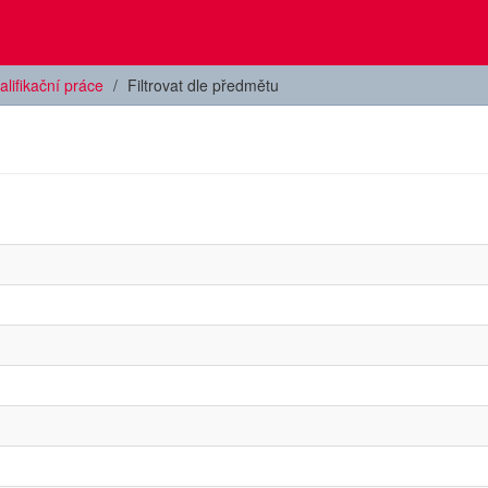
alifikační práce
Filtrovat dle předmětu