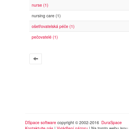
nurse (1)
nursing care (1)
ošetřovatelská péče (1)
pečovatelé (1)
DSpace software
copyright © 2002-2016
DuraSpace
Kontaktujte nás
|
Vyjádření názoru
| Na tomto webu jsou 