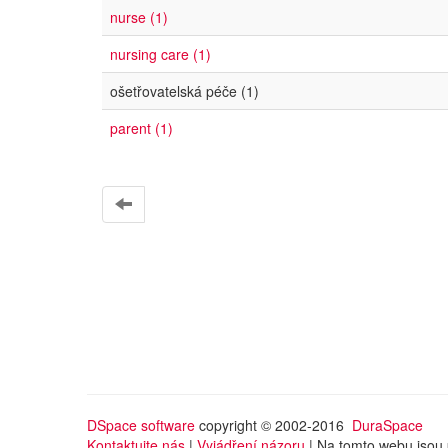
nurse (1)
nursing care (1)
ošetřovatelská péče (1)
parent (1)
DSpace software
copyright © 2002-2016
DuraSpace
Kontaktujte nás
|
Vyjádření názoru
| Na tomto webu jsou 