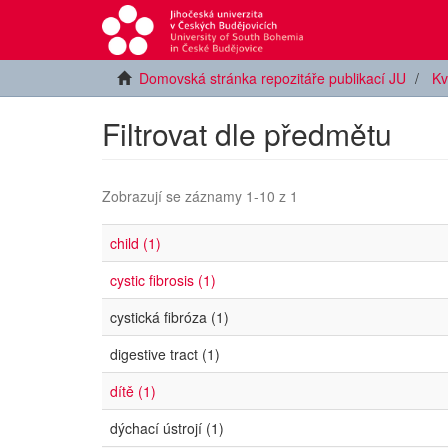
Domovská stránka repozitáře publikací JU
Kv
Filtrovat dle předmětu
Zobrazují se záznamy 1-10 z 1
child (1)
cystic fibrosis (1)
cystická fibróza (1)
digestive tract (1)
dítě (1)
dýchací ústrojí (1)