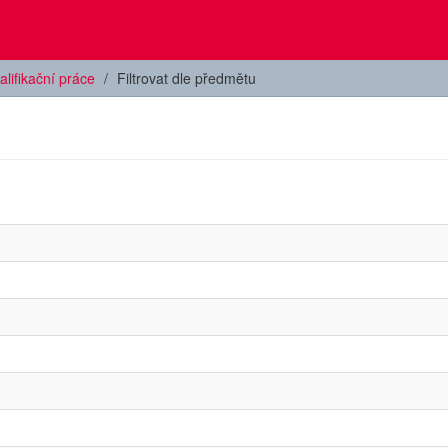
alifikační práce
Filtrovat dle předmětu