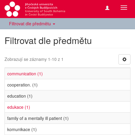
Přepn
navig
Filtrovat dle předmětu
Filtrovat dle předmětu
Zobrazují se záznamy 1-10 z 1
communication (1)
cooperation. (1)
education (1)
edukace (1)
family of a mentally ill patient (1)
komunikace (1)