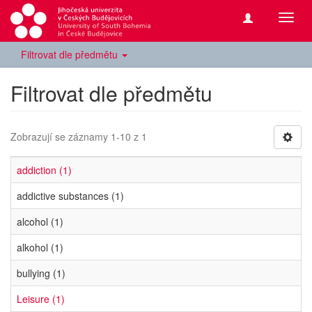
Přepn
navig
Filtrovat dle předmětu
Filtrovat dle předmětu
Zobrazují se záznamy 1-10 z 1
addiction (1)
addictive substances (1)
alcohol (1)
alkohol (1)
bullying (1)
Leisure (1)