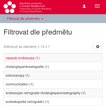
Přepn
navig
Filtrovat dle předmětu
Filtrovat dle předmětu
Zobrazují se záznamy 1-10 z 1
capsule endoscopy (1)
cholangiopankreatografie (1)
colonoscopy (1)
communication (1)
endoscopic retrograde cholangiopancreatography (1)
endoskopická retrográdní (1)