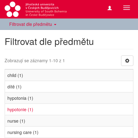
Přepn
navig
Filtrovat dle předmětu
Filtrovat dle předmětu
Zobrazují se záznamy 1-10 z 1
child (1)
dítě (1)
hypotonia (1)
hypotonie (1)
nurse (1)
nursing care (1)