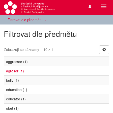
Přepn
navig
Filtrovat dle předmětu
Filtrovat dle předmětu
Zobrazují se záznamy 1-10 z 1
aggressor (1)
agresor (1)
bully (1)
education (1)
educator (1)
oběť (1)