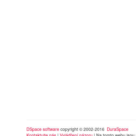
DSpace software
copyright © 2002-2016
DuraSpace
Kontaktujte nás
|
Vyjádření názoru
| Na tomto webu jsou 