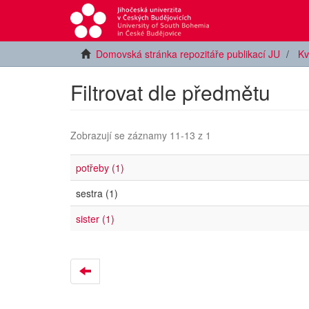
Domovská stránka repozitáře publikací JU
Kv
Filtrovat dle předmětu
Zobrazují se záznamy 11-13 z 1
potřeby (1)
sestra (1)
sister (1)