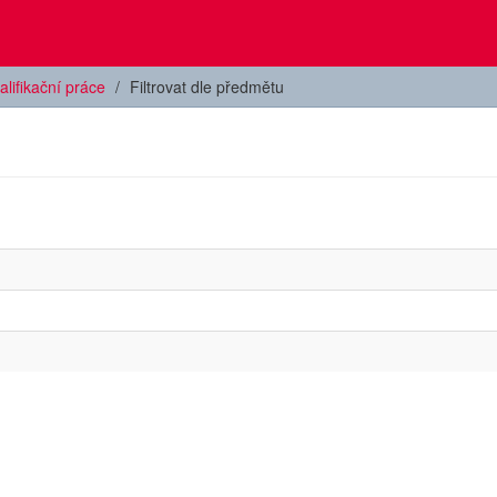
alifikační práce
Filtrovat dle předmětu