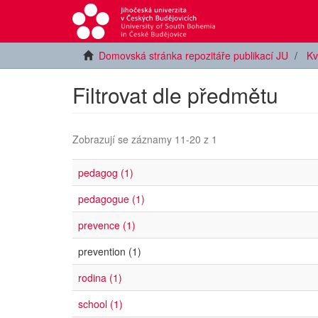
Domovská stránka repozitáře publikací JU
Kv
Filtrovat dle předmětu
Zobrazují se záznamy 11-20 z 1
pedagog (1)
pedagogue (1)
prevence (1)
prevention (1)
rodina (1)
school (1)