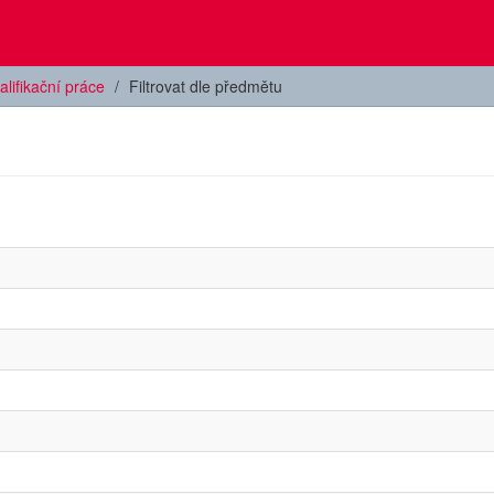
alifikační práce
Filtrovat dle předmětu