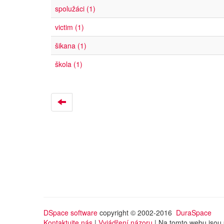
spolužáci (1)
victim (1)
šikana (1)
škola (1)
DSpace software
copyright © 2002-2016
DuraSpace
Kontaktujte nás
|
Vyjádření názoru
| Na tomto webu jsou 