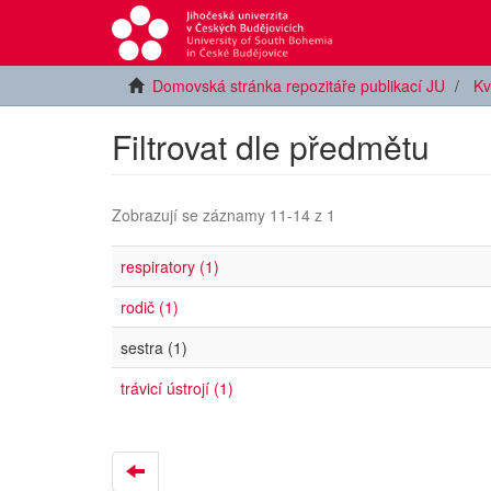
Domovská stránka repozitáře publikací JU
Kv
Filtrovat dle předmětu
Zobrazují se záznamy 11-14 z 1
respiratory (1)
rodič (1)
sestra (1)
trávicí ústrojí (1)