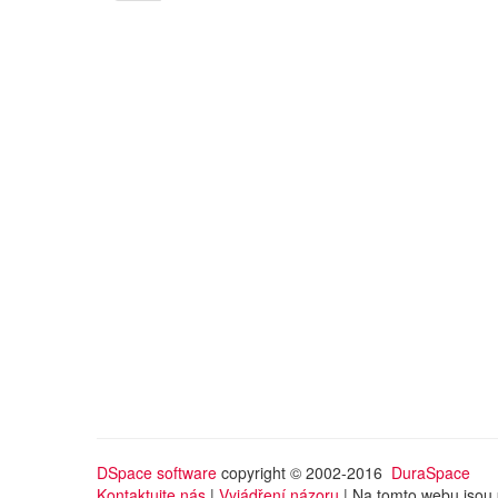
DSpace software
copyright © 2002-2016
DuraSpace
Kontaktujte nás
|
Vyjádření názoru
| Na tomto webu jsou 