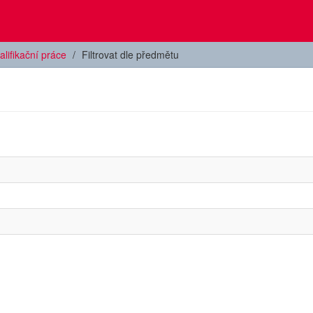
alifikační práce
Filtrovat dle předmětu