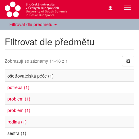
Přepn
navig
Filtrovat dle předmětu
Filtrovat dle předmětu
Zobrazují se záznamy 11-16 z 1
ošetřovatelská péče (1)
potřeba (1)
problem (1)
problém (1)
rodina (1)
sestra (1)