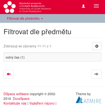
Přepn
navig
Filtrovat dle předmětu
Filtrovat dle předmětu
Zobrazují se záznamy 11-11 z 1
volný čas (1)
DSpace software
copyright © 2002-
Theme by
2016
DuraSpace
Kontaktujte nás
|
Vyjádření názoru
|