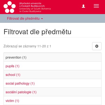
Přepn
navig
Filtrovat dle předmětu
Filtrovat dle předmětu
Zobrazují se záznamy 11-20 z 1
prevention (1)
pupils (1)
school (1)
social pathology (1)
sociální patologie (1)
victim (1)