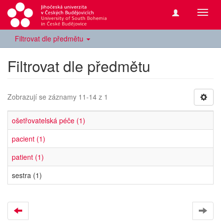
Přepn
navig
Filtrovat dle předmětu
Filtrovat dle předmětu
Zobrazují se záznamy 11-14 z 1
ošetřovatelská péče (1)
pacient (1)
patient (1)
sestra (1)