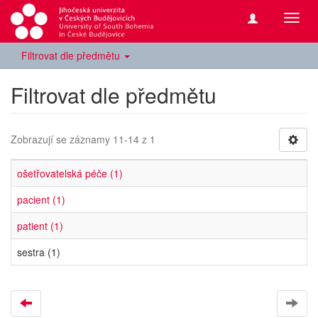
Přepn
navig
Filtrovat dle předmětu
Filtrovat dle předmětu
Zobrazují se záznamy 11-14 z 1
ošetřovatelská péče (1)
pacient (1)
patient (1)
sestra (1)