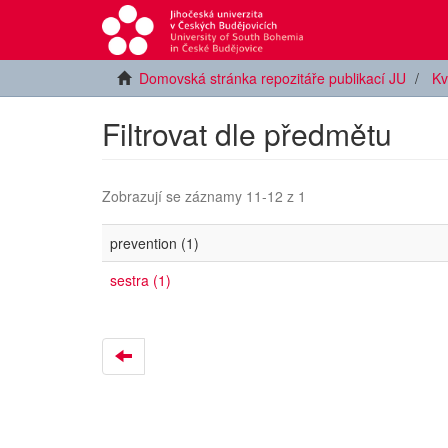
Domovská stránka repozitáře publikací JU
Kv
Filtrovat dle předmětu
Zobrazují se záznamy 11-12 z 1
prevention (1)
sestra (1)