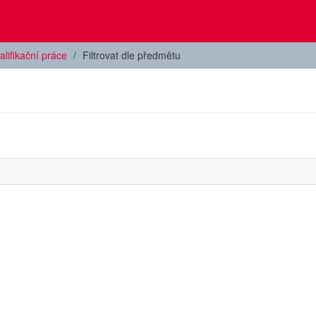
alifikační práce
Filtrovat dle předmětu