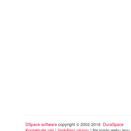
DSpace software
copyright © 2002-2016
DuraSpace
Kontaktujte nás
|
Vyjádření názoru
| Na tomto webu jsou 