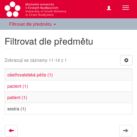
Přepn
navig
Filtrovat dle předmětu
Filtrovat dle předmětu
Zobrazují se záznamy 11-14 z 1
ošetřovatelská péče (1)
pacient (1)
patient (1)
sestra (1)