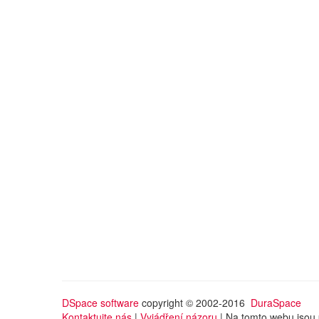
DSpace software
copyright © 2002-2016
DuraSpace
Kontaktujte nás
|
Vyjádření názoru
| Na tomto webu jsou 