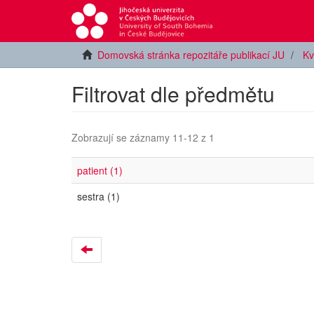
Domovská stránka repozitáře publikací JU
Kv
Filtrovat dle předmětu
Zobrazují se záznamy 11-12 z 1
patient (1)
sestra (1)