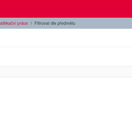
alifikační práce
Filtrovat dle předmětu