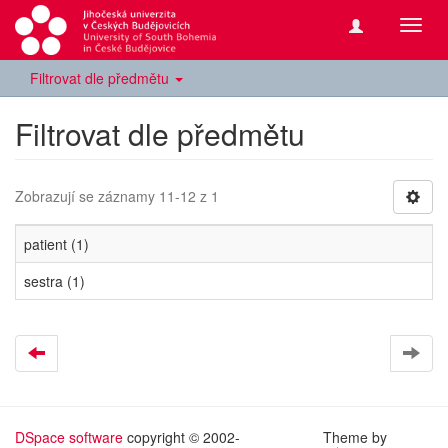
Přepn
navig
Filtrovat dle předmětu
Filtrovat dle předmětu
Zobrazují se záznamy 11-12 z 1
patient (1)
sestra (1)
DSpace software
copyright © 2002-
Theme by