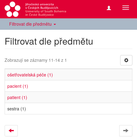
Přepn
navig
Filtrovat dle předmětu
Filtrovat dle předmětu
Zobrazují se záznamy 11-14 z 1
ošetřovatelská péče (1)
pacient (1)
patient (1)
sestra (1)