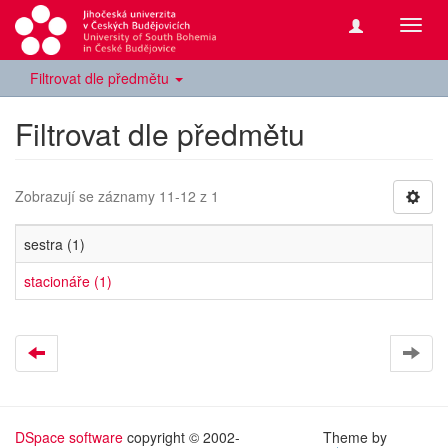
Přepn
navig
Filtrovat dle předmětu
Filtrovat dle předmětu
Zobrazují se záznamy 11-12 z 1
sestra (1)
stacionáře (1)
DSpace software
copyright © 2002-
Theme by