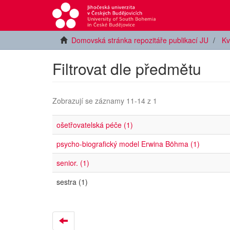
Domovská stránka repozitáře publikací JU
Kv
Filtrovat dle předmětu
Zobrazují se záznamy 11-14 z 1
ošetřovatelská péče (1)
psycho-biografický model Erwina Böhma (1)
senior. (1)
sestra (1)