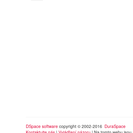
DSpace software
copyright © 2002-2016
DuraSpace
Kontaktujte nás
|
Vyjádření názoru
| Na tomto webu jsou 