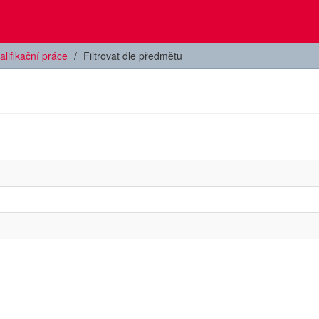
alifikační práce
Filtrovat dle předmětu