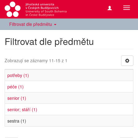
Přepn
navig
Filtrovat dle předmětu
Filtrovat dle předmětu
Zobrazují se záznamy 11-15 z 1
potřeby (1)
péče (1)
senior (1)
senior; stáří (1)
sestra (1)