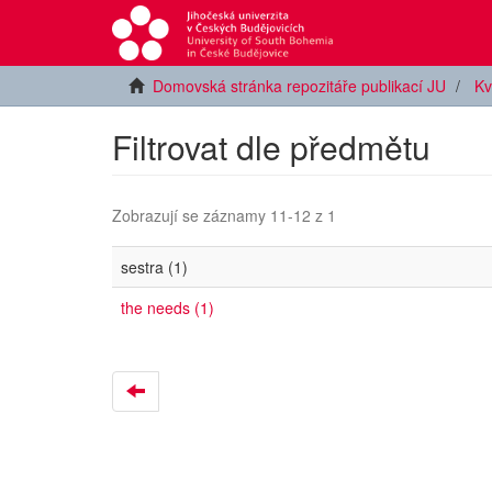
Domovská stránka repozitáře publikací JU
Kv
Filtrovat dle předmětu
Zobrazují se záznamy 11-12 z 1
sestra (1)
the needs (1)