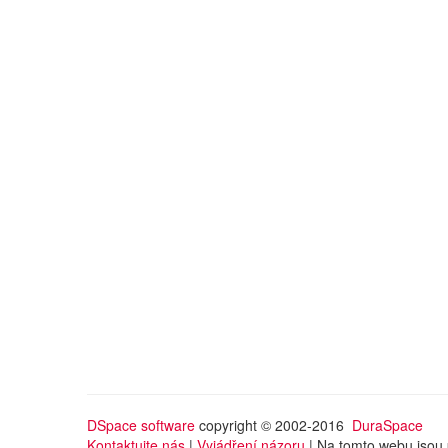
DSpace software
copyright © 2002-2016
DuraSpace
Kontaktujte nás
|
Vyjádření názoru
| Na tomto webu jsou 