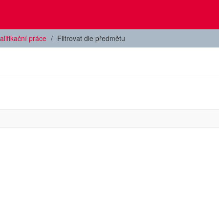
alifikační práce
Filtrovat dle předmětu