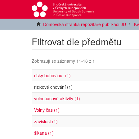
Domovská stránka repozitáře publikací JU
Kv
Filtrovat dle předmětu
Zobrazují se záznamy 11-16 z 1
risky behaviour (1)
rizikové chování (1)
volnočasové aktivity (1)
Volný čas (1)
závislost (1)
šikana (1)