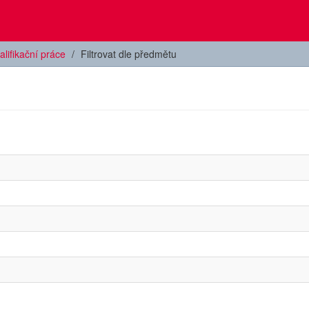
alifikační práce
Filtrovat dle předmětu