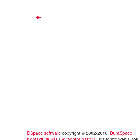
DSpace software
copyright © 2002-2016
DuraSpace
Kontaktujte nás
|
Vyjádření názoru
| Na tomto webu jsou 