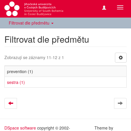
Přepn
navig
Filtrovat dle předmětu
Filtrovat dle předmětu
Zobrazují se záznamy 11-12 z 1
prevention (1)
sestra (1)
DSpace software
copyright © 2002-
Theme by