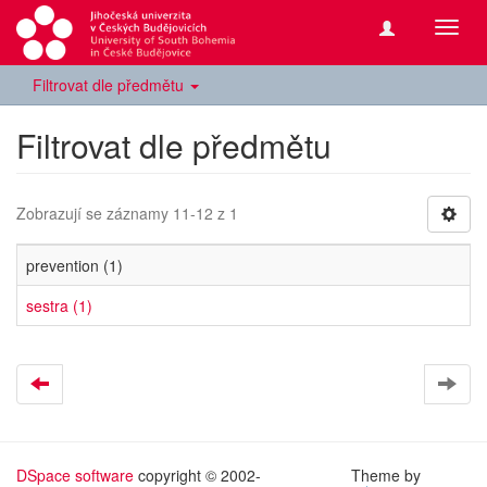
Přepn
navig
Filtrovat dle předmětu
Filtrovat dle předmětu
Zobrazují se záznamy 11-12 z 1
prevention (1)
sestra (1)
DSpace software
copyright © 2002-
Theme by