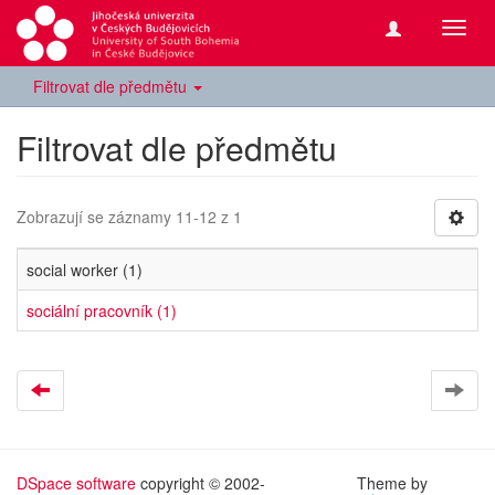
Přepn
navig
Filtrovat dle předmětu
Filtrovat dle předmětu
Zobrazují se záznamy 11-12 z 1
social worker (1)
sociální pracovník (1)
DSpace software
copyright © 2002-
Theme by