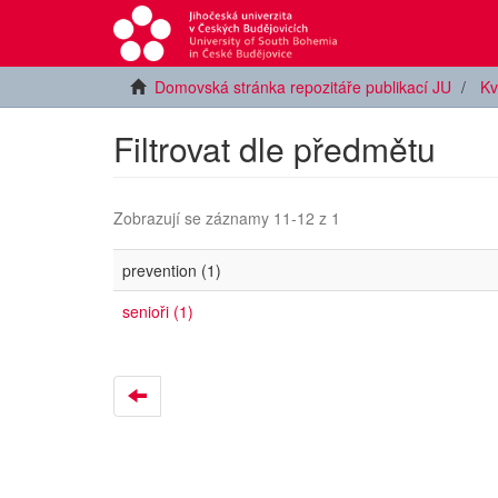
Domovská stránka repozitáře publikací JU
Kv
Filtrovat dle předmětu
Zobrazují se záznamy 11-12 z 1
prevention (1)
senioři (1)