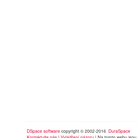
DSpace software
copyright © 2002-2016
DuraSpace
Kontaktujte nás
|
Vyjádření názoru
| Na tomto webu jsou 