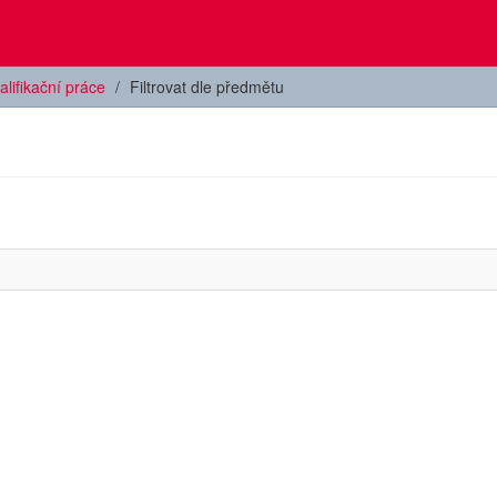
alifikační práce
Filtrovat dle předmětu