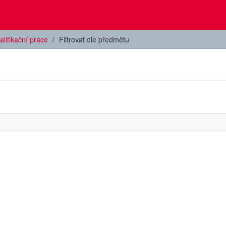
alifikační práce
Filtrovat dle předmětu