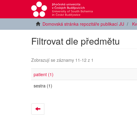
Domovská stránka repozitáře publikací JU
Kv
Filtrovat dle předmětu
Zobrazují se záznamy 11-12 z 1
patient (1)
sestra (1)