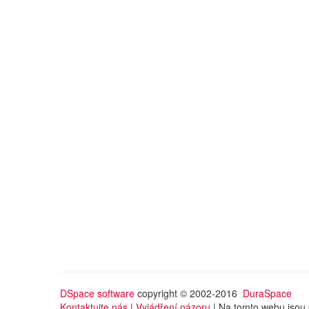
DSpace software
copyright © 2002-2016
DuraSpace
Kontaktujte nás
|
Vyjádření názoru
| Na tomto webu jsou 