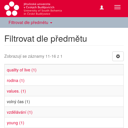
Přepn
navig
Filtrovat dle předmětu
Filtrovat dle předmětu
Zobrazují se záznamy 11-16 z 1
quality of live (1)
rodina (1)
values. (1)
volný čas (1)
vzdělávání (1)
young (1)