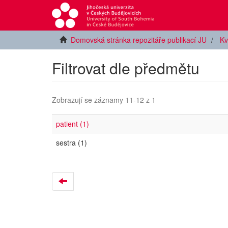
Domovská stránka repozitáře publikací JU
Kv
Filtrovat dle předmětu
Zobrazují se záznamy 11-12 z 1
patient (1)
sestra (1)