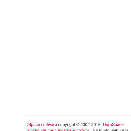
DSpace software
copyright © 2002-2016
DuraSpace
Kontaktujte nás
|
Vyjádření názoru
| Na tomto webu jsou 