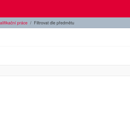
alifikační práce
Filtrovat dle předmětu